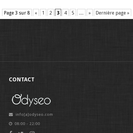
Page 3 sur 8
«
1
2
3
4
5
…
»
Dernière page »
CONTACT
info[a]odyseo.com
08:00 - 22:00